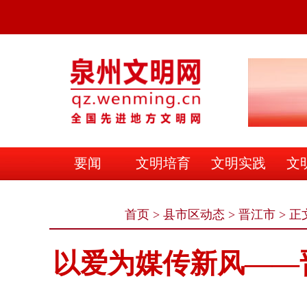
要闻
文明培育
文明实践
文
文明之家
首页
>
县市区动态
>
晋江市
> 正
以爱为媒传新风——晋