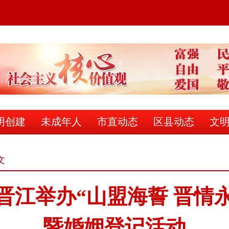
明创建
未成年人
市直动态
区县动态
文
文
江举办“山盟海誓 晋情永
暨婚姻登记活动