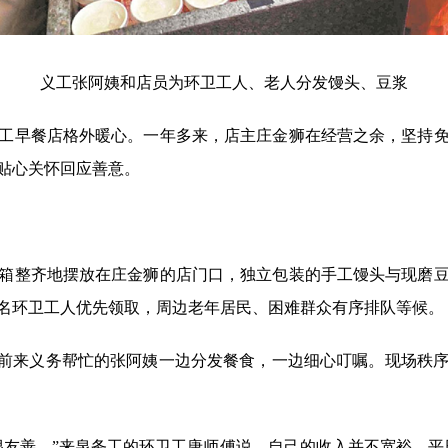
义工张阿姨和店员为环卫工人、老人分发馒头、豆浆
早餐店格外暖心。一年多来，店主庄金狮在经营之余，坚持免
贴心关怀回应善意。
整齐地摆放在庄金狮的店门口，独立包装的手工馒头与现磨豆
名环卫工人优先领取，周边老年居民、困难群众有序排队等候。
前来义务帮忙的张阿姨一边分发餐食，一边细心叮嘱。现场秩序
善。”来泉务工的环卫工唐师傅说，自己的收入并不宽裕，平